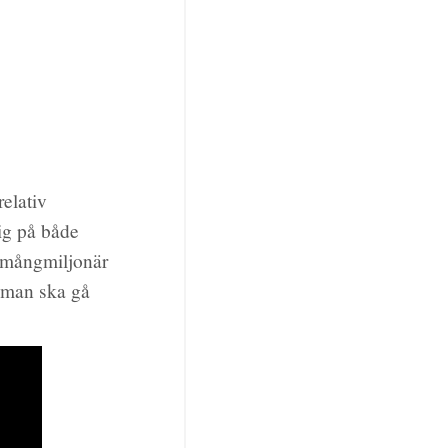
elativ
lig på både
 mångmiljonär
r man ska gå