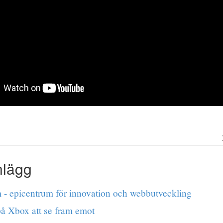
nlägg
 - epicentrum för innovation och webbutveckling
å Xbox att se fram emot