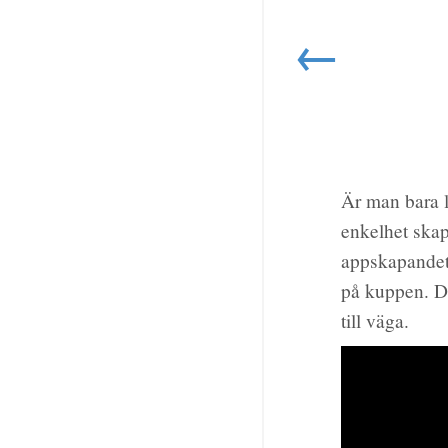
←
Är man bara l
enkelhet skap
appskapandet
på kuppen. De
till väga.