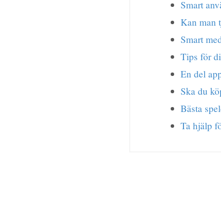
Smart anvä
Kan man t
Smart med 
Tips för d
En del app
Ska du kö
Bästa spe
Ta hjälp f